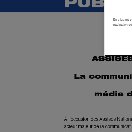
PUBLI
En cliquant s
navigation su
ASSISES
La communi
média de
À l’occasion des Assises Nationa
acteur majeur de la communicati