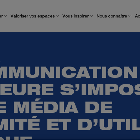
er
Valoriser vos espaces
Vous inspirer
Nous connaître
Ac
5
MMUNICATION
IEURE S’IMPO
 MÉDIA DE
ITÉ ET D’UTI