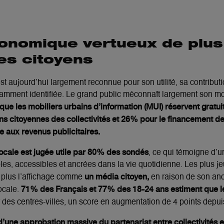
onomique vertueux de plus
es citoyens
st aujourd’hui largement reconnue pour son utilité, sa contribut
fisamment identifiée. Le grand public méconnaît largement son 
que les mobiliers urbains d’information (MUI) réservent gratu
ns citoyennes des collectivités et 26% pour le financement d
 aux revenus publicitaires.
locale est jugée utile par 80% des sondés
, ce qui témoigne d’u
ibles, accessibles et ancrées dans la vie quotidienne. Les plus 
un média citoyen,
en plus l’affichage comme
en raison de son ancr
71% des Français et 77% des 18-24 ans estiment que
locale.
 des centres-villes, un score en augmentation de 4 points depu
une approbation massive du partenariat entre collectivités et 