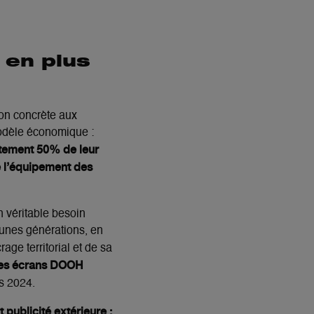
 en plus
ion concrète aux
modèle économique :
itement 50% de leur
e l’équipement des
n véritable besoin
jeunes générations, en
age territorial et de sa
 les écrans DOOH
is 2024.
publicité extérieure :