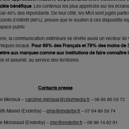
dèle bénéfique
. Les contenus les plus appréciés sur les écrans
s par 49% des répondants. De leur côté, les MUI sont jugés partic
 points d’intérêt (66%), preuve que le soutien à ces dispositifs r
espace public
yens, la communication extérieure se révèle aussi un vecteur de 
Pour 69% des Français et 78% des moins de 35
nomiques locaux.
ettre aux marques comme aux institutions de faire connaître
tile et assumé, au service des territoires.
Contacts presse
ne Meriaux –
caroline.meriaux@cityzmedia.fr
– 06 85 80 53 72
ith Maviel (Enderby) –
ema@enderby.fr
– 07 64 89 59 74
e Monsiaud (Enderby) –
jmo@enderby.fr
– 06 98 14 62 91