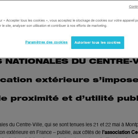
QUE
Conti
ur « Accepter tous les cookies », vous acceptez le stockage de cookies sur votre appareil po
r le site, analyser son utilisation et contribuer à nos efforts de marketing.
Paramètres des cookies
Autoriser tous les cookies
 NATIONALES DU CENTRE-V
cation extérieure s’impo
 proximité et d’utilité pub
les du Centre-Ville, qui se sont tenues les 21 et 22 mai à Montp
l’association Ce
on extérieure en France – publie, aux côtés de