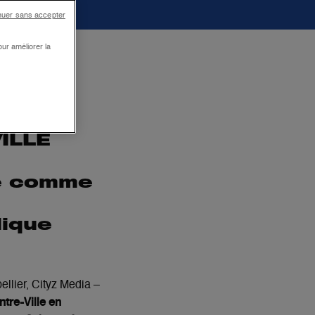
nuer sans accepter
ur améliorer la
ILLE
se comme
lique
ellier, Cityz Media –
ntre-Ville en