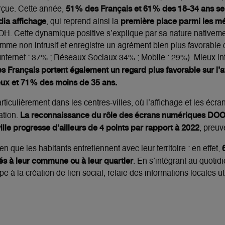
51% des Français et 61% des 18-34 ans se 
rçue. Cette année,
édia affichage
première place parmi les mé
, qui reprend ainsi la
. Cette dynamique positive s’explique par sa nature nativement
 comme non intrusif et enregistre un agrément bien plus favorable
Internet : 37% ; Réseaux Sociaux 34% ; Mobile : 29%). Mieux in
es Français
portent également un regard plus favorable sur l’a
ux et 71% des moins de 35 ans.
iculièrement dans les centres-villes, où l’affichage et les éc
La reconnaissance du rôle des écrans numériques DOO
ation.
le progresse d’ailleurs de 4 points par rapport à 2022
, preuv
n que les habitants entretiennent avec leur territoire : en effet,
s à leur commune ou à leur quartier
. En s’intégrant au quotid
e à la création de lien social, relaie des informations locales 