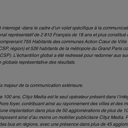
é interrogé -dans le cadre d’un volet spécifique à la communicat
onal représentatif de 2 810 Français de 18 ans et plus constitué
comprenant 755 Habitants des communes Action Cœur de Ville c
P, région) et 526 habitants de la métropole du Grand Paris con
SP). L’échantillon global a été redressé pour redonner aux sur
e globale représentative des résultats.
is majeur de la communication extérieure.
100 ans, Cityz Media est le seul opérateur présent dans l’intégr
hors foyer, contribuant ainsi au rayonnement des villes et des
d’une implantation dans plus de 50 agglomérations de plus de 10
sposent ainsi d’au moins un mobilier publicitaire Cityz Media. P
 des bus en régions, avec une présence dans plus de 45 agglom