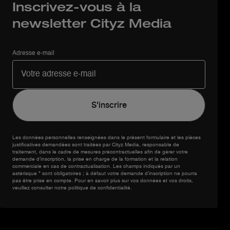
Inscrivez-vous à la
newsletter Cityz Media
Adresse e-mail
Les données personnelles renseignées dans le présent formulaire et les pièces
justificatives demandées sont traitées par Cityz Media, responsable de
traitement, dans le cadre de mesures précontractuelles afin de gérer votre
demande d’inscription, la prise en charge de la formation et la relation
commerciale en cas de contractualisation. Les champs indiqués par un
astérisque * sont obligatoires ; à défaut votre demande d’inscription ne pourra
pas être prise en compte. Pour en savoir plus sur vos données et vos droits,
veuillez consulter notre politique de confidentialité.