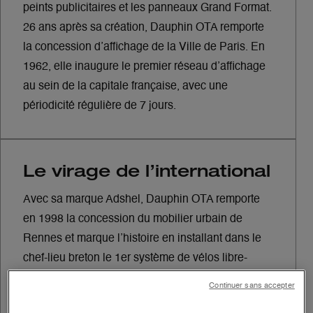
peints publicitaires et les panneaux Grand Format.
26 ans après sa création, Dauphin OTA remporte
la concession d’affichage de la Ville de Paris. En
1962, elle inaugure le premier réseau d’affichage
au sein de la capitale française, avec une
périodicité régulière de 7 jours.
Le virage de l’international
Avec sa marque Adshel, Dauphin OTA remporte
en 1998 la concession du mobilier urbain de
Rennes et marque l’histoire en installant dans le
chef-lieu breton le 1er système de vélos libre-
service au monde. En 1999, la société rejoint le
Continuer sans accepter
groupe Clear Channel Communications et écrit