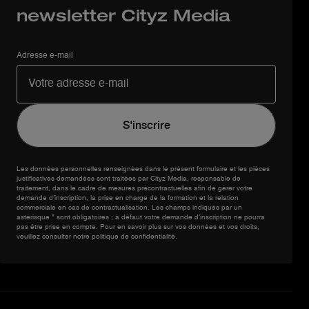
newsletter Cityz Media
Adresse e-mail
Les données personnelles renseignées dans le présent formulaire et les pièces
justificatives demandées sont traitées par Cityz Media, responsable de
traitement, dans le cadre de mesures précontractuelles afin de gérer votre
demande d’inscription, la prise en charge de la formation et la relation
commerciale en cas de contractualisation. Les champs indiqués par un
astérisque * sont obligatoires ; à défaut votre demande d’inscription ne pourra
pas être prise en compte. Pour en savoir plus sur vos données et vos droits,
veuillez consulter notre politique de confidentialité.