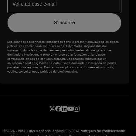
Les données personnelles renseignées dans le présent formulaire et les pièces
justificatives demandées sont traitées par Cityz Media, responsable de
traitement, dans le cadre de mesures précontractuelles afin de gérer votre
demande d’inscription, la prise en charge de la formation et la relation
commerciale en cas de contractualisation. Les champs indiqués par un
astérisque * sont obligatoires ; à défaut votre demande d’inscription ne pourra
pas être prise en compte. Pour en savoir plus sur vos données et vos droits,
veuillez consulter notre politique de confidentialité.
©2024 - 2026 Cityz
Mentions légales
CGV
CGA
Politiques de confidentialité