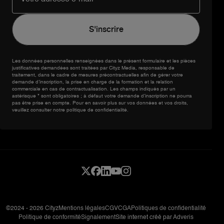
Les données personnelles renseignées dans le présent formulaire et les pièces
justificatives demandées sont traitées par Cityz Media, responsable de
traitement, dans le cadre de mesures précontractuelles afin de gérer votre
demande d’inscription, la prise en charge de la formation et la relation
commerciale en cas de contractualisation. Les champs indiqués par un
astérisque * sont obligatoires ; à défaut votre demande d’inscription ne pourra
pas être prise en compte. Pour en savoir plus sur vos données et vos droits,
veuillez consulter notre politique de confidentialité.
©2024 - 2026 Cityz
Mentions légales
CGV
CGA
Politiques de confidentialité
Politique de conformité
Signalement
Site internet créé par
Adveris