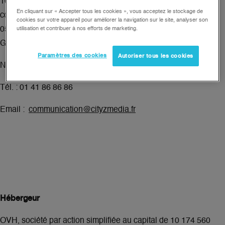
101.052.440 €
euros, immatriculée au Registre du
En cliquant sur « Accepter tous les cookies », vous acceptez le stockage de
commerce et des sociétés de Nanterre sous le numéro 572
cookies sur votre appareil pour améliorer la navigation sur le site, analyser son
utilisation et contribuer à nos efforts de marketing.
050 334, dont le siège est situé 24-26 Quai Alphonse Le
Gallo 92100 Boulogne Billancourt, France.
Paramètres des cookies
Autoriser tous les cookies
N° TVA Intracommunautaire : FR 48 572 050 334
Tél. : 01 41 86 86 86
Email :
communication@cityzmedia.fr
Hébergeur
OVH, société par action simplifiée au capital de 10 174 560