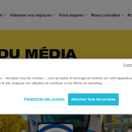
er
Valoriser vos espaces
Vous inspirer
Nous connaître
Ac
DU MÉDIA
Conti
ur « Accepter tous les cookies », vous acceptez le stockage de cookies sur votre appareil po
r le site, analyser son utilisation et contribuer à nos efforts de marketing.
Paramètres des cookies
Autoriser tous les cookies