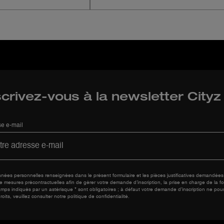
scrivez-vous à la newsletter City
e e-mail
nées personnelles renseignées dans le présent formulaire et les pièces justificatives demandées 
e mesures précontractuelles afin de gérer votre demande d’inscription, la prise en charge de la fo
mps indiqués par un astérisque * sont obligatoires ; à défaut votre demande d’inscription ne pou
roits, veuillez consulter notre politique de confidentialité.