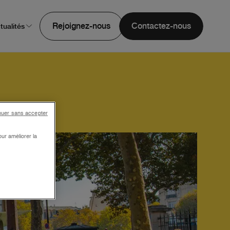
Rejoignez-nous
Contactez-nous
tualités
nuer sans accepter
ur améliorer la