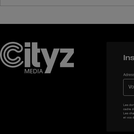
In
Adress
Les don
cadre d
Les cha
et vos d