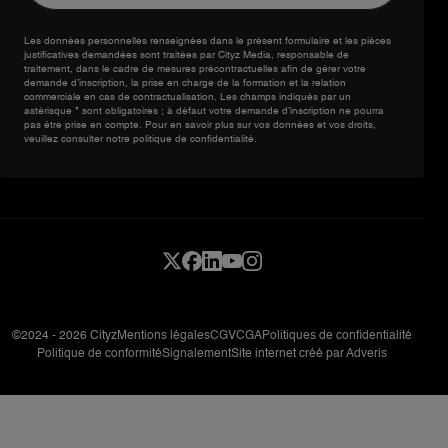
Les données personnelles renseignées dans le présent formulaire et les pièces
justificatives demandées sont traitées par Cityz Media, responsable de
traitement, dans le cadre de mesures précontractuelles afin de gérer votre
demande d’inscription, la prise en charge de la formation et la relation
commerciale en cas de contractualisation. Les champs indiqués par un
astérisque * sont obligatoires ; à défaut votre demande d’inscription ne pourra
pas être prise en compte. Pour en savoir plus sur vos données et vos droits,
veuillez consulter notre politique de confidentialité.
©2024 - 2026 Cityz
Mentions légales
CGV
CGA
Politiques de confidentialité
Politique de conformité
Signalement
Site internet créé par
Adveris