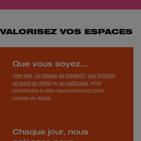
VALORISEZ VOS ESPACES
Que vous soyez…
Une ville,
un réseau de transport
,
une foncière
,
un point de vente
ou
un particulier
, nous
contribuons à votre rayonnement en print
comme en digital.
Chaque jour, nous