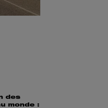
n des
au monde :