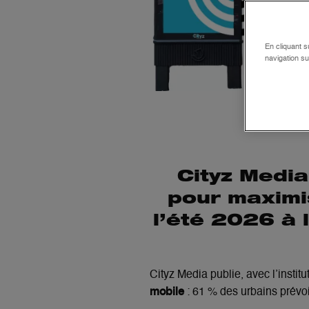
En cliquant s
navigation su
Cityz Media
pour maximis
l’été 2026 à
Cityz Media publie, avec l’instit
mobile
: 61 % des urbains prévoien