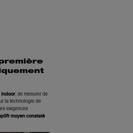
 première
tiquement
indoor
, de
mesurer de
ur la technologie de
lles exigences
uplift
moyen constaté