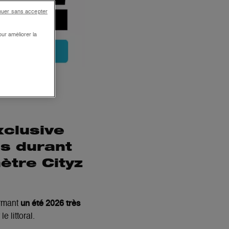
nuer sans accepter
ur améliorer la
xclusive
es durant
ètre Cityz
un été 2026 très
irmant
e littoral.