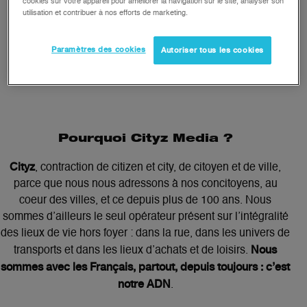
cookies sur votre appareil pour améliorer la navigation sur le site, analyser son
utilisation et contribuer à nos efforts de marketing.
Paramètres des cookies
Autoriser tous les cookies
Pourquoi Cityz Media ?
Cityz
, contraction de citizen et city, de citoyen et de ville,
parce que nous nous adressons à nos concitoyens, au
coeur des villes, et ce depuis plus de 100 ans. Nous
sommes d’ailleurs le seul opérateur présent sur l’intégralité
des lieux de vie hors foyer : dans la rue, dans les univers de
Nous
transports et dans les lieux d’achats et de loisirs.
sommes avec les Français, partout, depuis toujours : c’est
notre ADN
.