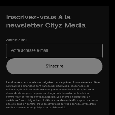
Inscrivez-vous à la
newsletter Cityz Media
Adresse e-mail
Les données personnelles renseignées dans le présent formulaire et les pièces
justificatives demandées sont traitées par Cityz Media, responsable de
traitement, dans le cadre de mesures précontractuelles afin de gérer votre
demande d’inscription, la prise en charge de la formation et la relation
commerciale en cas de contractualisation. Les champs indiqués par un
astérisque * sont obligatoires ; à défaut votre demande d’inscription ne pourra
pas être prise en compte. Pour en savoir plus sur vos données et vos droits,
veuillez consulter notre politique de confidentialité.