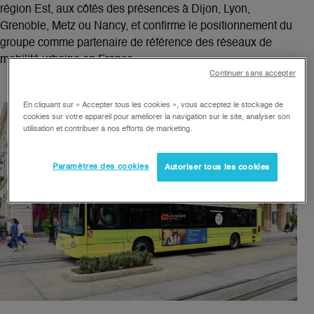
région Est, aux côtés des présences à
Dijon, Lyon,
Grenoble, Metz ou Nancy
, et confirme le positionnement du
groupe comme
partenaire de référence des réseaux de
mobilité urbaine en France
.
Continuer sans accepter
En cliquant sur « Accepter tous les cookies », vous acceptez le stockage de
cookies sur votre appareil pour améliorer la navigation sur le site, analyser son
utilisation et contribuer à nos efforts de marketing.
Paramètres des cookies
Autoriser tous les cookies