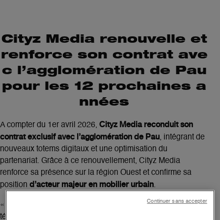
Cityz Media renouvelle et
renforce son contrat ave
c l’agglomération de Pau
pour les 12 prochaines a
nnées
Cityz Media reconduit son
A compter du 1er avril 2026,
contrat exclusif
avec l’agglomération de Pau
, intégrant de
nouveaux totems digitaux et une optimisation du
partenariat. Grâce à ce renouvellement, Cityz Media
renforce sa présence sur la région Ouest et confirme sa
d’acteur majeur en mobilier urbain
position
.
Continuer sans accepter
«
Le renouvellement et l’élargissement de ce contrat
relation de confiance et durable
témoignent de la
entre