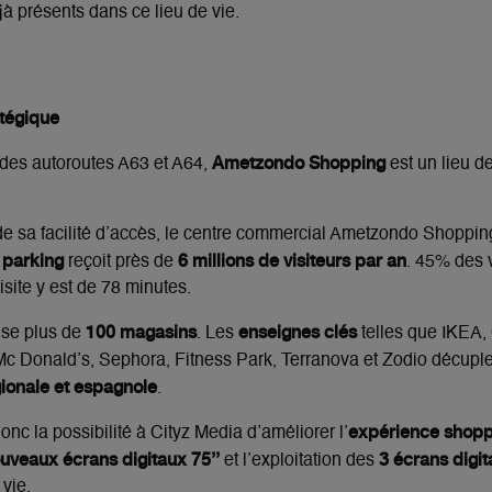
éjà
présents dans ce lieu de vie.
tégique
Ametzondo Shopping
 des autoroutes A63 et A64,
est un lieu de
t de sa facilité d’accès, le centre commercial Ametzondo Shoppi
 parking
6 millions de visiteurs par an
reçoit près de
. 45% des v
site y est de 78 minutes.
100 magasins
enseignes clés
ise plus de
. Les
telles que
IKEA, 
 Mc Donald’s, Sephora, Fitness Park, Terranova et Zodio
décuplen
gionale et espagnole
.
expérience shopp
c la possibilité à Cityz Media d’améliorer l’
uveaux écrans digitaux 75’’
3 écrans digi
et l’exploitation des
 vie.