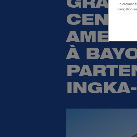
GRÂCE
En cliquant s
navigation su
CENTR
AMETZ
À BAY
PARTE
INGKA