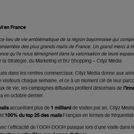
ll
en France
e lieu de vie emblématique de la région bayonnaise qui complè
ensemble des plus grands malls de France. Un grand merci à I
iance qu’ils nous témoignent dans la valorisation de leurs espac
la Stratégie, du Marketing et BU Shopping – Cityz Media
tués dans les centres commerciaux, Cityz Media donne aux anno
 visiteurs chaque semaine, et ce à un moment clé de leur parco
l’in
 lieux de vie, les campagnes diffusées profitent désormais de
a en octobre dernier.
malls
1 milliard
accueillant plus de
de visites par an, Cityz Med
100% du top 25 des
malls
ent
Français en termes de fréquentati
vec l’efficacité de l’OOH-DOOH puisque lors d’une visite dans l