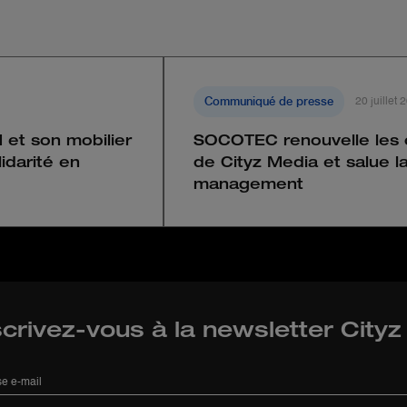
Communiqué de presse
20 juillet 
 et son mobilier
SOCOTEC renouvelle les c
idarité en
de Cityz Media et salue 
management
scrivez-vous à la newsletter City
e e-mail