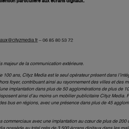
ttention particulière aux écrans digitaux.
iaux@cityzmedia.fr
– 06 85 80 53 72
is majeur de la communication extérieure.
100 ans, Cityz Media est le seul opérateur présent dans l’intégr
hors foyer, contribuant ainsi au rayonnement des villes et des
d’une implantation dans plus de 50 agglomérations de plus de 10
sposent ainsi d’au moins un mobilier publicitaire Cityz Media. P
 des bus en régions, avec une présence dans plus de 45 agglom
res commerciaux avec une implantation au cœur de plus de 200
 possède au total près de 3 500 écrans digitaux dans les malls,