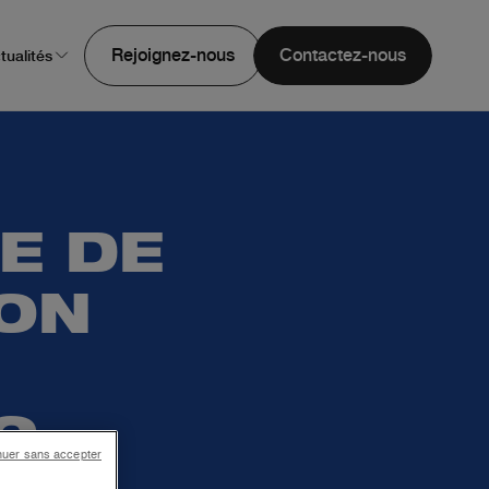
Rejoignez-nous
Contactez-nous
tualités
E DE
ION
G
nuer sans accepter