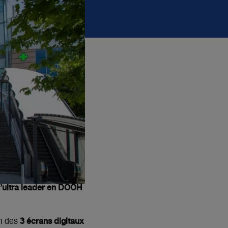
d’ultra leader en DOOH
3 écrans digitaux
on des