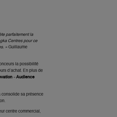
te parfaitement la
ngka Centres pour ce
es. »
Guillaume
nceurs la possibilité
urs d’achat. En plus de
novation
Audience
«
ia consolide sa présence
on.
eur centre commercial,