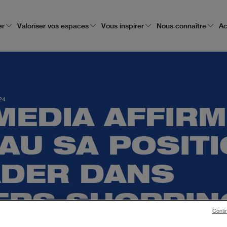
er
Valoriser vos espaces
Vous inspirer
Nous connaître
Ac
024
MEDIA AFFIRM
AU SA POSIT
ADER DANS
VERS SHOPPIN
Conti