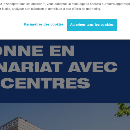
 AU GAIN DU
ur « Accepter tous les cookies », vous acceptez le stockage de cookies sur votre appareil po
r le site, analyser son utilisation et contribuer à nos efforts de marketing.
E COMMERCI
Paramètres des cookies
Autoriser tous les cookies
ONDO SHOPP
ONNE EN
NARIAT AVEC
-CENTRES