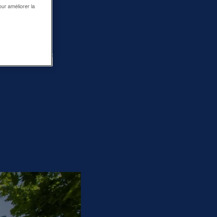
ur améliorer la
AL
ING