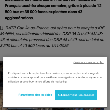
Français touchés chaque semaine, grâce à plus de 12
500 bus et 36 000 faces exploitées dans 43
agglomérations.
[1]
RATP Cap Île-de-France, qui opère pour le compte d’IDF
Mobilité, est attributaire définitif des DSP 36 /41/ 42/ 43/ 45/
46 et attributaire pressenti des DSP 48 et 49 -soit un total de
3 500 bus et 13 800 faces au 1/11/2026
Continuer sans accepter
En cliquant sur « Accepter tous les cookies », vous acceptez le stockage de
cookies sur votre appareil pour améliorer la navigation sur le site, analyser son
utilisation et contribuer à nos efforts de marketing.
Paramètres des cookies
Autoriser tous les cookies