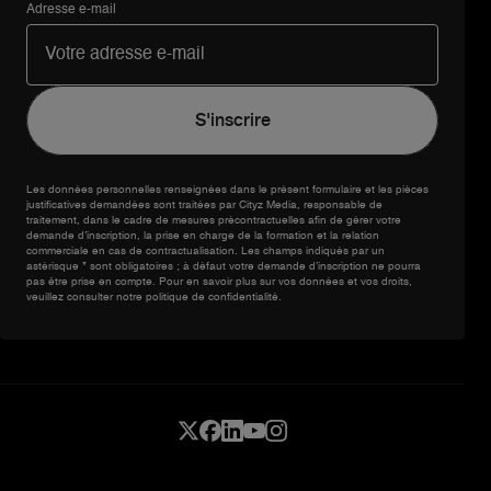
Adresse e-mail
Les données personnelles renseignées dans le présent formulaire et les pièces
justificatives demandées sont traitées par Cityz Media, responsable de
traitement, dans le cadre de mesures précontractuelles afin de gérer votre
demande d’inscription, la prise en charge de la formation et la relation
commerciale en cas de contractualisation. Les champs indiqués par un
astérisque * sont obligatoires ; à défaut votre demande d’inscription ne pourra
pas être prise en compte. Pour en savoir plus sur vos données et vos droits,
veuillez consulter notre politique de confidentialité.