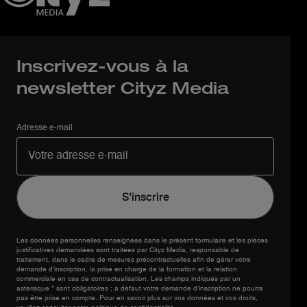
Inscrivez-vous à la
newsletter Cityz Media
Adresse e-mail
Les données personnelles renseignées dans le présent formulaire et les pièces
justificatives demandées sont traitées par Cityz Media, responsable de
traitement, dans le cadre de mesures précontractuelles afin de gérer votre
demande d’inscription, la prise en charge de la formation et la relation
commerciale en cas de contractualisation. Les champs indiqués par un
astérisque * sont obligatoires ; à défaut votre demande d’inscription ne pourra
pas être prise en compte. Pour en savoir plus sur vos données et vos droits,