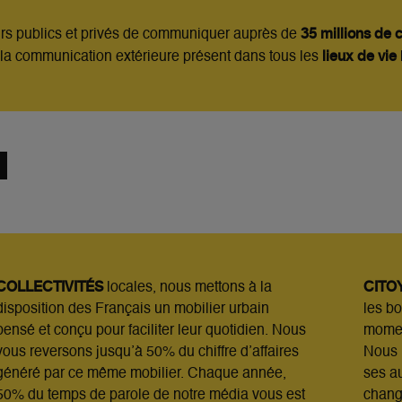
35 millions de 
s publics et privés
de communiquer auprès de
lieux de vie
 la
communication extérieure présent dans tous les
N
COLLECTIVITÉS
CITO
locales, nous mettons à la
disposition des
Français un mobilier urbain
les b
pensé et conçu pour faciliter leur
quotidien. Nous
momen
vous reversons jusqu’à 50% du chiffre
d’affaires
Nous 
généré par ce même mobilier. Chaque année,
ses a
50% du
temps de parole de notre média vous est
chan