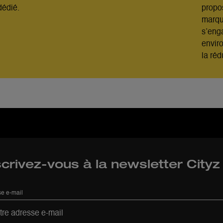
dédié.
propo
marque
s’eng
envir
la ré
scrivez-vous à la newsletter City
e e-mail