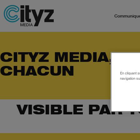
Communiqu
CITYZ MEDIA, VI
CHACUN
En cliquant s
navigation su
VISIBLE PAR 