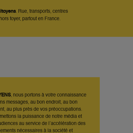
citoyens
. Rue, transports,
centres
hors
foyer, partout en France.
YENS
, nous portons à votre connaissance
ons
messages, au bon endroit, au bon
t, au plus près de vos
préoccupations.
mettons la puissance de notre média et
udiences au service de l’accélération des
gements
nécessaires à la société et