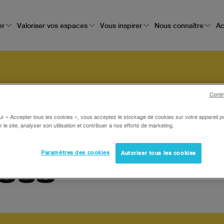
er
Valoriser vos espaces
Vous inspirer
Nous connaître
Ac
SIBLE PAR TOUS,
Conti
ur « Accepter tous les cookies », vous acceptez le stockage de cookies sur votre appareil po
r le site, analyser son utilisation et contribuer à nos efforts de marketing.
Paramètres des cookies
Autoriser tous les cookies
TOUS