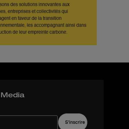
sons des solutions innovantes
aux
s, entreprises et collectivités qui
agent en
faveur de la transition
onnementale, les accompagnant
ainsi dans
duction de leur empreinte carbone.
z Media