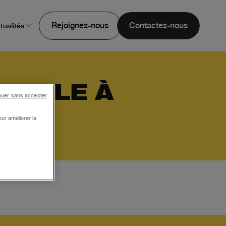
Rejoignez-nous
Contactez-nous
tualités
 UTILE À
nuer sans accepter
ur améliorer la