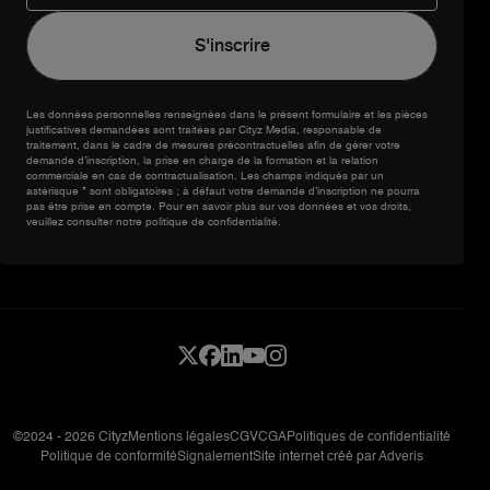
Les données personnelles renseignées dans le présent formulaire et les pièces
justificatives demandées sont traitées par Cityz Media, responsable de
traitement, dans le cadre de mesures précontractuelles afin de gérer votre
demande d’inscription, la prise en charge de la formation et la relation
commerciale en cas de contractualisation. Les champs indiqués par un
astérisque * sont obligatoires ; à défaut votre demande d’inscription ne pourra
pas être prise en compte. Pour en savoir plus sur vos données et vos droits,
veuillez consulter notre politique de confidentialité.
©2024 - 2026 Cityz
Mentions légales
CGV
CGA
Politiques de confidentialité
Politique de conformité
Signalement
Site internet créé par
Adveris