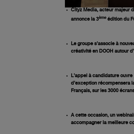
Cityz Media, acteur majeur de
ème
annonce la 3
édition d
u F
Le groupe s’associe à nouvea
créativité en DOOH autour d’
L’appel à candidature ouvre 
d’exception récompensera la 
Français, sur les 3000 écran
A cette occasion, un webinai
accompagner la meilleure c