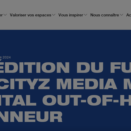
er
Valoriser vos espaces
Vous inspirer
Nous connaître
Ac
e 2024
ÉDITION DU F
 CITYZ MEDIA
ITAL OUT-OF
ONNEUR