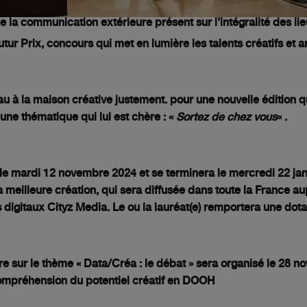
 la communication extérieure présent sur l’intégralité des lie
utur Prix, concours qui met en lumière les talents créatifs et ar
u à la maison créative justement. pour une nouvelle édition qu
une thématique qui lui est chère : «
Sortez de chez vous
«
.
le mardi 12 novembre 2024 et se terminera le mercredi 22 jan
meilleure création, qui sera diffusée dans toute la France au
s digitaux Cityz Media. Le ou la lauréat(e) remportera une dot
re sur le thème « Data/Créa : le débat » sera organisé le 28 
ompréhension du potentiel créatif en DOOH