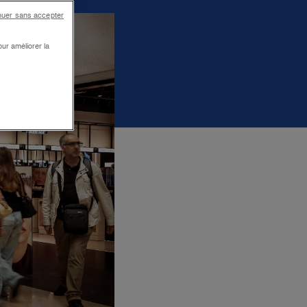
nuer sans accepter
ur améliorer la