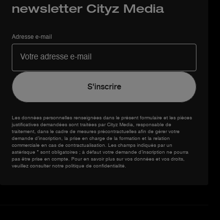
newsletter Cityz Media
Adresse e-mail
Les données personnelles renseignées dans le présent formulaire et les pièces
justificatives demandées sont traitées par Cityz Media, responsable de
traitement, dans le cadre de mesures précontractuelles afin de gérer votre
demande d’inscription, la prise en charge de la formation et la relation
commerciale en cas de contractualisation. Les champs indiqués par un
astérisque * sont obligatoires ; à défaut votre demande d’inscription ne pourra
pas être prise en compte. Pour en savoir plus sur vos données et vos droits,
veuillez consulter notre politique de confidentialité.