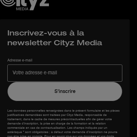
Inscrivez-vous à la
newsletter Cityz Media
Adresse e-mail
Les données personnelles renseignées dans le présent formulaire et les pièces
justificatives demandées sont traitées par Cityz Media, responsable de
traitement, dans le cadre de mesures précontractuelles afin de gérer votre
demande d’inscription, la prise en charge de la formation et la relation
commerciale en cas de contractualisation. Les champs indiqués par un
astérisque * sont obligatoires ; à défaut votre demande d’inscription ne pourra
pas être prise en compte. Pour en savoir plus sur vos données et vos droits,