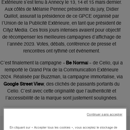
Extérieure s’est tenu à Annecy le 13, 14 et 15 mars dernier.
Aux côtés de Mélanie Pennec présidente du jury, Didier
Quillot, assurait la présidence de ce GPCE organisé par
l’Union de la Publicité Extérieure, en tant que président de
Cityz Media. Ces trois jours intenses avaient pour objectif
de récompenser les meilleures campagnes d’affichage de
l’année 2023. Votes, débats, conférence de presse et
rencontres ont rythmé cet événement.
Be Norma
C’est finalement la campagne «
l » de Celio, qui a
remporté le Grand Prix de la Communication Extérieure
2024. Réalisée par Buzzman, la campagne immortalise, via
Google Street View
, des clichés de passants portants du
Celio. C’est avec cette originalité que l’authenticité et
l’accessibilité de la marque sont justement soulignées.
Continuer sans accepter
En cliquant sur « Accepter tous les cookies », vous acceptez le stockage de