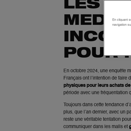
LES MA
MEDIA 
En cliquant s
navigation su
INCON
POUR 
En octobre 2024, une enquête 
Français ont l’intention de faire 
physiques pour leurs achats de
période avec une fréquentation 
Toujours dans cette tendance d’
plus, que l’an dernier, avec un 
reste une véritable tentation pou
communiquer dans les malls et