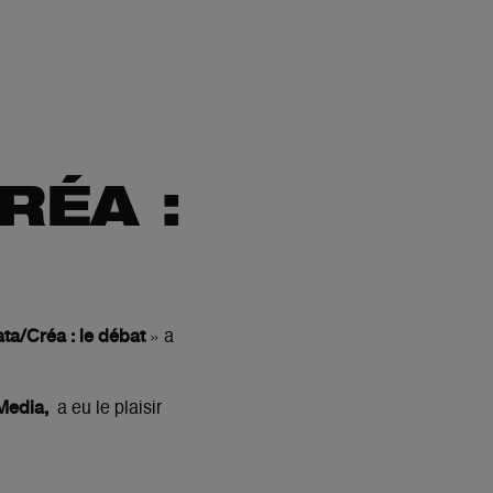
RÉA :
ta/Créa : le débat
» a
 Media,
a eu le plaisir