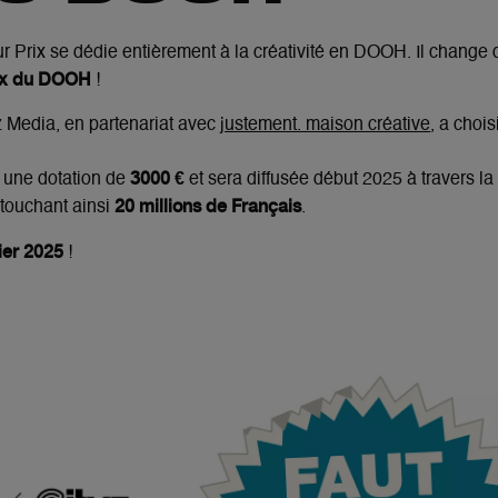
ur Prix se dédie entièrement à la créativité en DOOH. Il chang
rix du DOOH
!
yz Media, en partenariat avec
justement. maison créative
, a chois
3000 €
a une dotation de
et sera diffusée début 2025 à travers l
20 millions de Français
 touchant ainsi
.
vier 2025
!