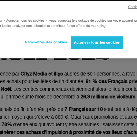
LLS DE CITY
Conti
:
LIEUX MÉDI
ur « Accepter tous les cookies », vous acceptez le stockage de cookies sur votre appareil po
r le site, analyser son utilisation et contribuer à nos efforts de marketing.
TOURNABLES
Paramètres des cookies
Autoriser tous les cookies
NOËL 2024
Cityz Media et iligo
menée par
auprès de 501 personnes, a révé
91 % des Français priv
des achats pour les fêtes de fin d’année.
 Noël.
Les centres commerciaux deviennent alors le lieu inconto
26,3 millions de visiteurs
qui grimpe sur le mois de décembre à
7 Français sur 10
achats de fin d’année, près de
sont prêts à dé
c
panier moyen qui s’élève à 380 €. Quant aux promotions et aux
78%
r
d’entre eux qui avouent y être sensibles : saisissez cette
générer ces achats d’impulsion à proximité de vos lieux d’ach