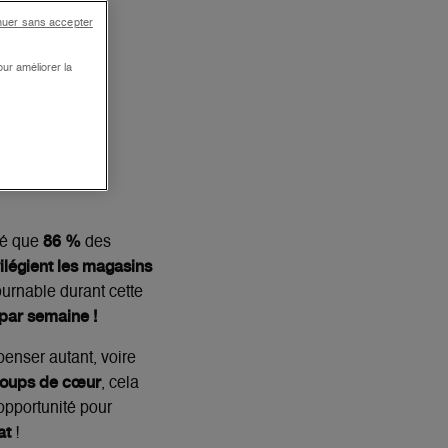
Z
nuer sans accepter
A
ur améliorer la
86 %
lé que
des
ilégient les magasins
urnable durant cette
 par semaine !
penser autant, voire
oups de cœur
, cela
 opportunité pour
at
!