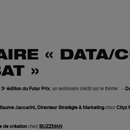
AIRE
« DATA/C
AT »
3ᵉ édition du Futur Prix
Da
a
, un webinaire inédit sur le thème : «
llaume Jaccarini, Directeur Stratégie & Marketing
Cityz
chez
e de création
BUZZMAN
chez