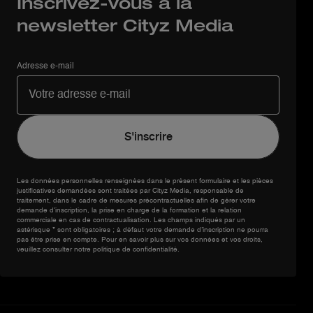
Inscrivez-vous à la
newsletter Cityz Media
Adresse e-mail
Les données personnelles renseignées dans le présent formulaire et les pièces
justificatives demandées sont traitées par Cityz Media, responsable de
traitement, dans le cadre de mesures précontractuelles afin de gérer votre
demande d’inscription, la prise en charge de la formation et la relation
commerciale en cas de contractualisation. Les champs indiqués par un
astérisque * sont obligatoires ; à défaut votre demande d’inscription ne pourra
pas être prise en compte. Pour en savoir plus sur vos données et vos droits,
veuillez consulter notre politique de confidentialité.