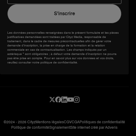
Les données personnelles renseignées dans le présent formulaire et les pièces
justificatives demandées sont traitées par Cityz Media, responsable de
traitement, dans le cadre de mesures précontractuelles afin de gérer votre
demande d’inscription, la prise en charge de la formation et la relation
commerciale en cas de contractualisation. Les champs indiqués par un
astérisque * sont obligatoires ; à défaut votre demande d’inscription ne pourra
pas être prise en compte. Pour en savoir plus sur vos données et vos droits,
veuillez consulter notre politique de confidentialité.
©2024 - 2026 Cityz
Mentions légales
CGV
CGA
Politiques de confidentialité
Politique de conformité
Signalement
Site internet créé par
Adveris