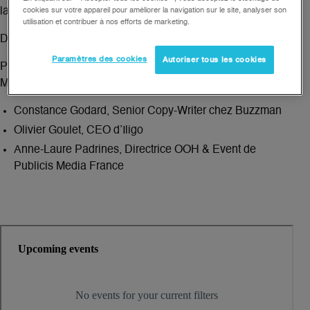
la créativité en DOOH le jeudi 21 novembre à 10H.
cookies sur votre appareil pour améliorer la navigation sur le site, analyser son
utilisation et contribuer à nos efforts de marketing.
DATA/CREA : le débat
Paramètres des cookies
Autoriser tous les cookies
Présenté par Guillaume Jaccarini, Directeur Stratégie et
Marketing de Cityz Media et avec la participation de :
Constance Godard, Senior Copy-Writer chez Buzzman
Olivier Goulet, CEO d’Iligo
Anne-Laure Padrines, Directrice OOH & Event de
Publicis Media France