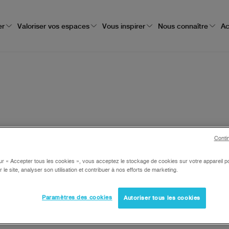
er
Valoriser vos espaces
Vous inspirer
Nous connaître
Ac
Conti
ur « Accepter tous les cookies », vous acceptez le stockage de cookies sur votre appareil po
r le site, analyser son utilisation et contribuer à nos efforts de marketing.
Paramètres des cookies
Autoriser tous les cookies