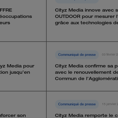
OFFRE
Cityz Media innove avec 
éoccupations
OUTDOOR pour mesurer l’e
leurs
grâce aux technologies de
Communiqué de presse
03 février 
ityz Media pour
Cityz Media confirme sa p
tion jusqu’en
avec le renouvellement d
Commun de l’Agglomérati
Communiqué de presse
15 janvier
nforcer son
Cityz Media remporte le c