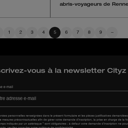
abris-voyageurs de Renn
1
2
3
4
5
6
7
8
9
scrivez-vous à la newsletter City
e e-mail
nées personnelles renseignées dans le présent formulaire et les pièces justificatives demandées 
e mesures précontractuelles afin de gérer votre demande d’inscription, la prise en charge de la fo
mps indiqués par un astérisque * sont obligatoires ; à défaut votre demande d’inscription ne pou
roits, veuillez consulter notre politique de confidentialité.