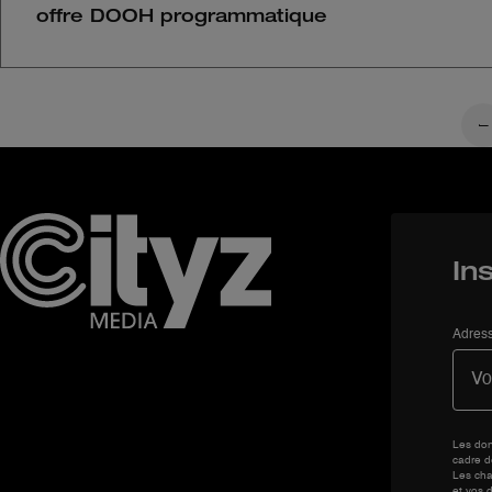
offre DOOH programmatique
In
Adress
Les don
cadre d
Les cha
et vos d